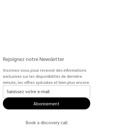
price
re
)
your
arriv
al
Rejoignez notre Newsletter
Inscrivez-vous pour recevoir des informations 
exclusives sur les disponibilités de dernière 
minute, les offres spéciales et bien plus encore.
Abonnement
Book a discovery call