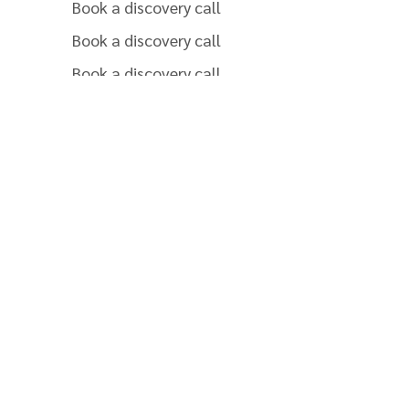
Book a discovery call
Book a discovery call
Book a discovery call
Book a discovery call
Book a discovery call
Book a discovery call
Book a discovery call
Book a discovery call
Book a discovery call
Book a discovery call
Book a discovery call
Get a revenue estimate
for my property