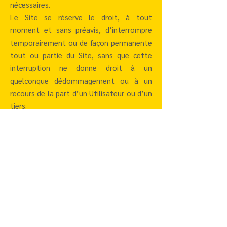
nécessaires.
Le Site se réserve le droit, à tout
moment et sans préavis, d’interrompre
temporairement ou de façon permanente
tout ou partie du Site, sans que cette
interruption ne donne droit à un
quelconque dédommagement ou à un
recours de la part d’un Utilisateur ou d’un
tiers.
BLOG
Why
Behi
Star
book
nd
t
ing
the
plan
direc
scen
ning