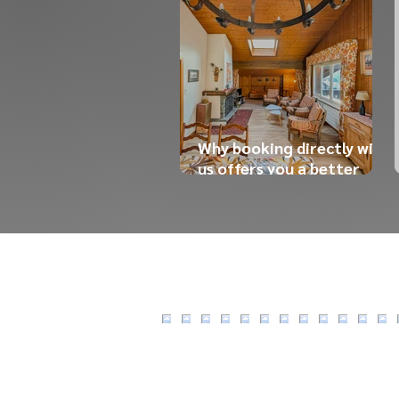
Why booking directly with
us offers you a better
experience (and a better
price)