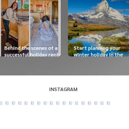
Behind the scenes of a
Start planning your
successful holiday rental:
winter holiday in the
the work our team does
Swiss Alps now!
before your arrival
INSTAGRAM