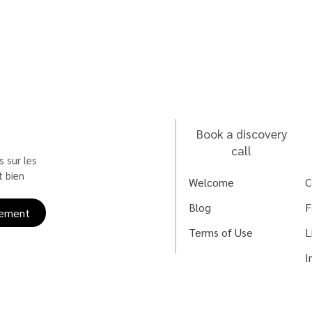
Book a discovery
call
 sur les 
 bien 
Welcome
C
Blog
F
ement
Terms of Use
L
I