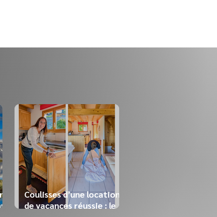
nt
Coulisses d’une location
ans
de vacances réussie : le
travail de notre équipe