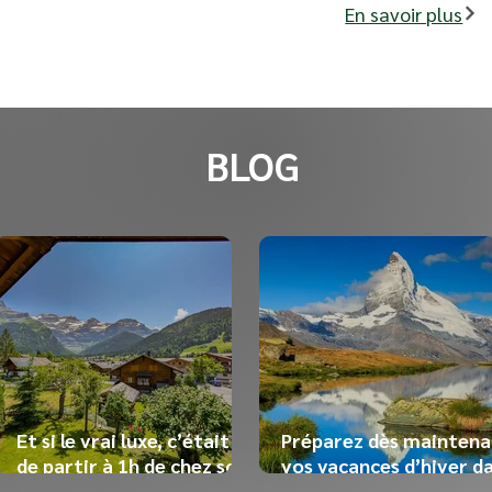
En savoir plus
BLOG
Et si le vrai luxe, c’était
Préparez dès maintena
de partir à 1h de chez soi
vos vacances d’hiver d
?
les Alpes suisses