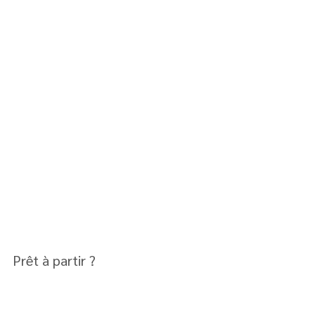
Prêt à partir ?
Cette année, inutile de traverser les 
frontières pour vivre une aventure 